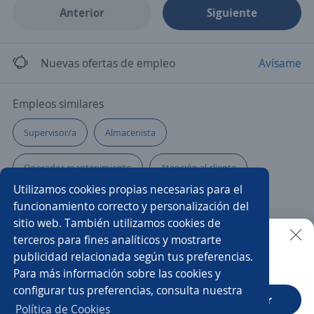
Anterior
Siguiente
Nuevas ofertas de empleo
Avísame
Empleos similares
Supervisor/a
Almacenista
Operador mantenimiento
Atención al cliente
Utilizamos cookies propias necesarias para el
Operador/a logístico
Personal de limpieza
funcionamiento correcto y personalización del
sitio web. También utilizamos cookies de
Operador/a de cctv
Ayudante de limpieza
terceros para fines analíticos y mostrarte
publicidad relacionada según tus preferencias.
Buscar es más fácil en la app
Para más información sobre las cookies y
Limpieza
Laboratorista
Operario/a de almacén
configurar tus preferencias, consulta nuestra
CT App
Abrir
Técnico/a en seguridad e higiene
Encargado/a de cocina
Política de Cookies