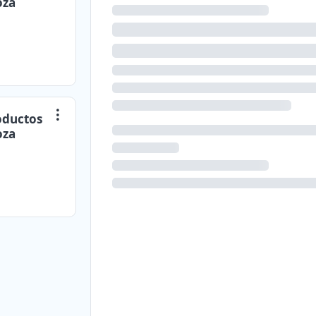
oza
oductos
oza