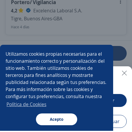
Portero/ Vigilancia
4,2
Excelencia Laboral S.A.
Tigre, Buenos Aires-GBA
Hace 4 días
Anterior
Siguiente
Utilizamos cookies propias necesarias para el
funcionamiento correcto y personalización del
sitio web. También utilizamos cookies de
Nuevas ofertas de empleo
Avísame
terceros para fines analíticos y mostrarte
publicidad relacionada según tus preferencias.
Buscar es más fácil en la app
Para más información sobre las cookies y
Empleos similares
configurar tus preferencias, consulta nuestra
CT App
Abrir
Secretario/a administrativo
Recepcionista
Política de Cookies
Recepcionista administrativo
Recepcionista hotel
Acepto
Navegador
Continuar
Buscar
Postulaciones
Avisos
Favoritos
Menú