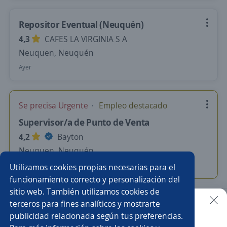
Repositor Eventual (Neuquén)
4,3
CAFES LA VIRGINIA S A
Neuquen, Neuquén
Ayer
Se precisa Urgente
Empleo destacado
Supervisor/a de Punto de Venta
4,2
Bayton
Neuquen, Neuquén
Hace 13 horas
Utilizamos cookies propias necesarias para el
funcionamiento correcto y personalización del
sitio web. También utilizamos cookies de
Nuevas ofertas de empleo
Avísame
terceros para fines analíticos y mostrarte
publicidad relacionada según tus preferencias.
Buscar es más fácil en la app