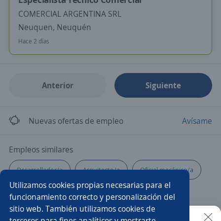
COMERCIAL ARGENTINA SRL
Neuquen, Neuquén
Hace 2 días
Anterior
Siguiente
Nuevas ofertas de empleo
Avísame
Empleos similares
Desarrollador/a
Arquitecto/a
Oficial mecánico/a
Utilizamos cookies propias necesarias para el
Financiero/a
Comercial
Mecánico/a
funcionamiento correcto y personalización del
sitio web. También utilizamos cookies de
Consultor SAP
Elaborador/a
Vendedor/a técnico
terceros para fines analíticos y mostrarte