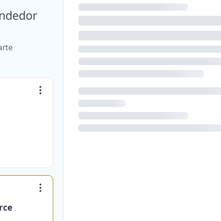
vendedor
arte
rce