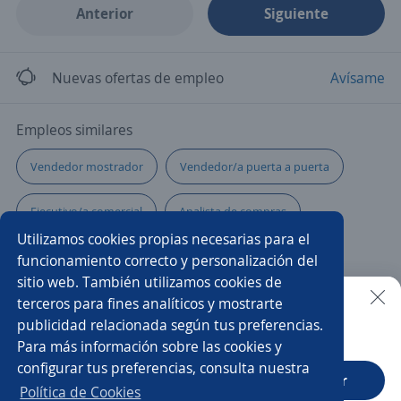
Anterior
Siguiente
Nuevas ofertas de empleo
Avísame
Empleos similares
Vendedor mostrador
Vendedor/a puerta a puerta
Ejecutivo/a comercial
Analista de compras
Utilizamos cookies propias necesarias para el
Sales executive
Ejecutivo/a financiero
funcionamiento correcto y personalización del
sitio web. También utilizamos cookies de
Gerente comercial
Vendedores/as
Agrónomo/a
terceros para fines analíticos y mostrarte
publicidad relacionada según tus preferencias.
Buscar es más fácil en la app
Para más información sobre las cookies y
Vendedor/a de salón
Vendedor mixto
configurar tus preferencias, consulta nuestra
CT App
Abrir
Asesor/a comercial punto de venta
Ejecutivo de ventas
Política de Cookies