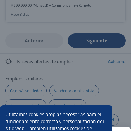
$ 999.999,00 (Mensual) + Comisiones
Remoto
Hace 3 días
Anterior
Siguiente
Nuevas ofertas de empleo
Avísame
Empleos similares
Cajero/a vendedor
Vendedor comisionista
Atención al cliente
Gerente de local
Utilizamos cookies propias necesarias para el
Vendedor/a puerta a puerta
Representante comercial
funcionamiento correcto y personalización del
sitio web. También utilizamos cookies de