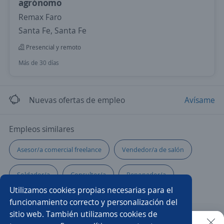
agrónomo
Remax Faro
Santa Fe, Santa Fe
Presencial y remoto
Más de 30 días
Nuevas ofertas de empleo
Avísame
Empleos similares
Asesor/a comercial freelance
Vendedor/a de salón
Soldador/a
Consultor/a
Reponedor/a
Utilizamos cookies propias necesarias para el
Operador mantenimiento
Ejecutivo/a comercial
funcionamiento correcto y personalización del
sitio web. También utilizamos cookies de