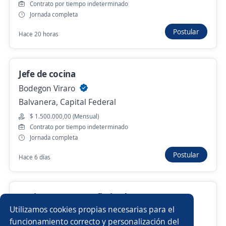
Ayer
Contrato por tiempo indeterminado
Jornada completa
Postular
Hace 20 horas
Cajero encargado gastronómico
Importante empresa del sector
Belgrano, Capital Federal
Jefe de cocina
Ayer
Bodegon Viraro
Balvanera, Capital Federal
$ 1.500.000,00 (Mensual)
Personal para produccion
Contrato por tiempo indeterminado
Importante empresa del sector
Jornada completa
San Nicolás, Capital Federal
Postular
Hace 6 días
Ayer
Cocinero/a para Sofisticado Restaurante
Anterior
Siguiente
Patisserie
Utilizamos cookies propias necesarias para el
funcionamiento correcto y personalización del
2.9
MS Coach Sandoval