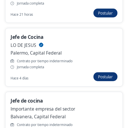
Jornada completa
Se precisa Urgente
Postular
Hace 21 horas
Ayudante de cocina Con Exp en Locales de
sushi excluyente
Jefe de Cocina
4,1
Sushi Club
LO DE JESUS
Palermo, Capital Federal
Palermo, Capital Federal
Hace 2 días
Contrato por tiempo indeterminado
Jornada completa
Se precisa Urgente
Postular
Hace 4 días
Ayudantes de Cocina
Umano HR
Jefe de cocina
Palermo, Capital Federal
Importante empresa del sector
Ayer
Balvanera, Capital Federal
Contrato por tiempo indeterminado