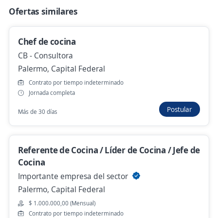
Umano HR
Ofertas similares
Palermo, Capital Federal
Ayer
Chef de cocina
CB - Consultora
Se precisa Urgente
Palermo, Capital Federal
Empleo destacado
Contrato por tiempo indeterminado
Jefe de Cocina
Jornada completa
FABRIC SUSHI
Postular
Belgrano, Capital Federal
Más de 30 días
Ayer
Referente de Cocina / Líder de Cocina / Jefe de
Cocina
Cafetero
Importante empresa del sector
Importante empresa del sector
Palermo, Capital Federal
Belgrano, Capital Federal
$ 1.000.000,00 (Mensual)
Hace 2 días
Contrato por tiempo indeterminado