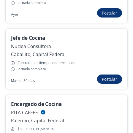
Se precisa Urgente
Empleo destacado
Jornada completa
Ayudante de cocina
Postular
Ayer
Importante empresa del sector Gastronomico
Palermo, Capital Federal
Jefe de Cocina
Ayer
Nuclea Consultora
Caballito, Capital Federal
Cajero Encargado gastronómico
Contrato por tiempo indeterminado
Proas Consultora
Jornada completa
San Nicolás, Capital Federal
Postular
Más de 30 días
Ayer
Encargado de Cocina
Cocinero
RITA CAFFEE
Importante empresa del sector
Palermo, Capital Federal
Recoleta, Capital Federal
$ 900.000,00 (Mensual)