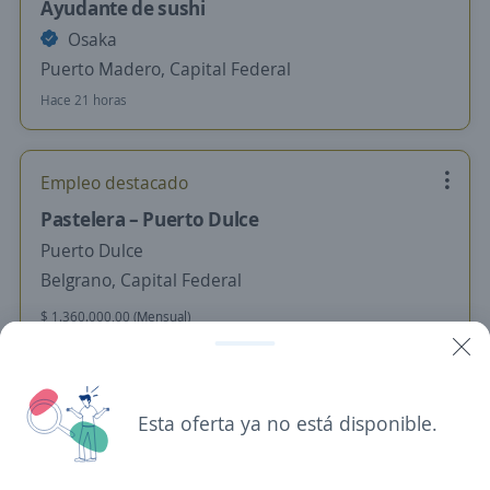
Ayudante de sushi
Osaka
Puerto Madero, Capital Federal
Hace 21 horas
Empleo destacado
Pastelera – Puerto Dulce
Puerto Dulce
Belgrano, Capital Federal
$ 1.360.000,00 (Mensual)
Hace 21 horas
Esta oferta ya no está disponible.
Se precisa Urgente
Jefe de Cocina