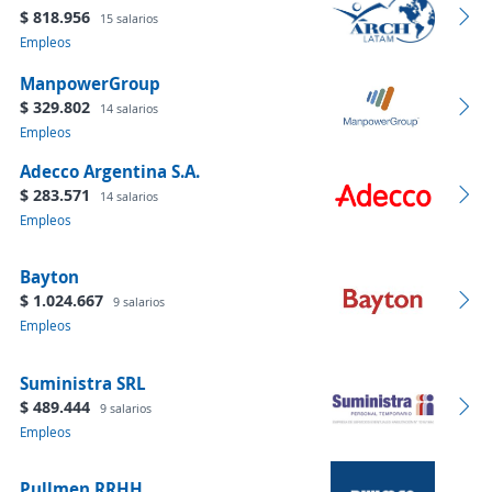
$ 818.956
15 salarios
Empleos
ManpowerGroup
$ 329.802
14 salarios
Empleos
Adecco Argentina S.A.
$ 283.571
14 salarios
Empleos
Bayton
$ 1.024.667
9 salarios
Empleos
Suministra SRL
$ 489.444
9 salarios
Empleos
Pullmen RRHH