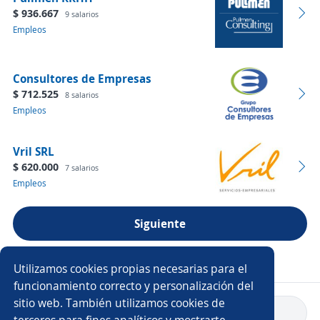
$ 936.667
9 salarios
Empleos
Consultores de Empresas
$ 712.525
8 salarios
Empleos
Vril SRL
$ 620.000
7 salarios
Empleos
Siguiente
Ver más empresas
Utilizamos cookies propias necesarias para el
funcionamiento correcto y personalización del
sitio web. También utilizamos cookies de
Volver a inicio
terceros para fines analíticos y mostrarte