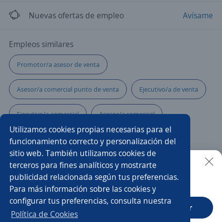
Nuevas ofertas de empleo
Avísame
Empleos similares
Promotor/a asesor de venta
Asesor/a comercial punto de venta
Ejecutivo/a de venta
Ejecutivo/a comercial
Asesor/a comercial
Utilizamos cookies propias necesarias para el
Asesor/a técnico comercial
Ejecutivos de ventas
funcionamiento correcto y personalización del
sitio web. También utilizamos cookies de
Asesores/as comerciales
Promotor/a de cambaceo
terceros para fines analíticos y mostrarte
publicidad relacionada según tus preferencias.
Buscar es más fácil en la app
Para más información sobre las cookies y
Analista de marketing
Vendedor/a puerta a puerta
configurar tus preferencias, consulta nuestra
CT App
Abrir
Asesor/a inmobiliario
Asesor/a telefónico
Política de Cookies