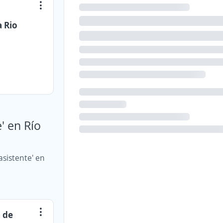
a Rio
' en Río
asistente' en
a de