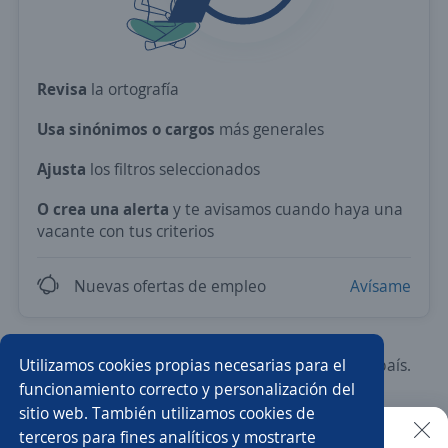
Revisa
la ortografía
Usa sinónimos o cargos
más generales
Ajusta
los filtros seleccionados
O crea una alerta
y te avisamos cuando haya una
vacante con tus criterios
Nuevas ofertas de empleo
Avísame
Utilizamos cookies propias necesarias para el
Prueba con los empleos más demandados del país.
funcionamiento correcto y personalización del
sitio web. También utilizamos cookies de
Vendedor/a
Asesor/a comercial
terceros para fines analíticos y mostrarte