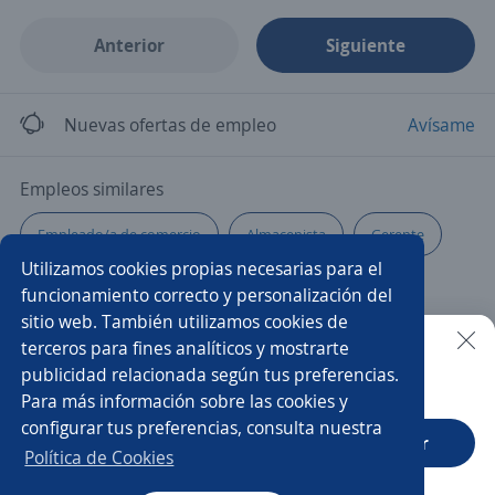
Anterior
Siguiente
Nuevas ofertas de empleo
Avísame
Empleos similares
Empleado/a de comercio
Almacenista
Gerente
Utilizamos cookies propias necesarias para el
Operario de producción
Agente de calidad
funcionamiento correcto y personalización del
sitio web. También utilizamos cookies de
Supervisor/a
Operador/a de monitoreo
terceros para fines analíticos y mostrarte
publicidad relacionada según tus preferencias.
Buscar es más fácil en la app
Para más información sobre las cookies y
Ayudante de limpieza
Operario/a general
Pintor/a
configurar tus preferencias, consulta nuestra
CT App
Abrir
Teleoperador/a
Recolector/a
Política de Cookies