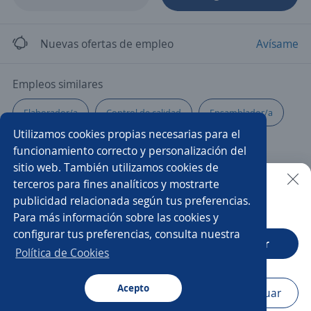
Nuevas ofertas de empleo
Avísame
Empleos similares
Elaborador/a
Control de calidad
Ensamblador/a
Utilizamos cookies propias necesarias para el
Electricista
Almacenista
Analista de nomina
funcionamiento correcto y personalización del
sitio web. También utilizamos cookies de
Operarios de producción
Analista de control de gestión
terceros para fines analíticos y mostrarte
publicidad relacionada según tus preferencias.
Buscar es más fácil en la app
Para más información sobre las cookies y
Supervisor/a de operaciones
Metalúrgica
configurar tus preferencias, consulta nuestra
CT App
Abrir
Supervisor/a de producción
Carpintero/a
Política de Cookies
Pañolero/a
Oficial albañil
Operario/a de planta
Acepto
Navegador
Continuar