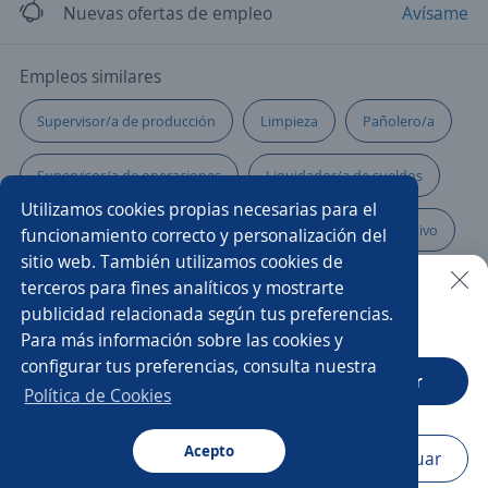
Nuevas ofertas de empleo
Avísame
Empleos similares
Supervisor/a de producción
Limpieza
Pañolero/a
Supervisor/a de operaciones
Liquidador/a de sueldos
Utilizamos cookies propias necesarias para el
Operador/a
Control de calidad
Gerente operativo
funcionamiento correcto y personalización del
sitio web. También utilizamos cookies de
Operario/a de carga y descarga
terceros para fines analíticos y mostrarte
publicidad relacionada según tus preferencias.
Buscar es más fácil en la app
Para más información sobre las cookies y
Operario/a de producción
Operario/a de mantenimiento
configurar tus preferencias, consulta nuestra
CT App
Abrir
Técnico/a
Operario/a de planta
Política de Cookies
Empleado/a de comercio
Asistente de producción
Acepto
Navegador
Continuar