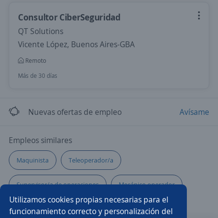
Consultor CiberSeguridad
QT Solutions
Vicente López, Buenos Aires-GBA
Remoto
Más de 30 días
Nuevas ofertas de empleo
Avísame
Empleos similares
Maquinista
Teleoperador/a
Supervisor/a de operaciones
Mecánico operador
Utilizamos cookies propias necesarias para el
Administrativo/a
Empleado
Operador/a
funcionamiento correcto y personalización del