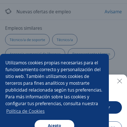
Nuevas ofertas de empleo
Avísame
Empleos similares
Técnico/a de soporte
Técnico/a
Asesor/a comercial de libranza
Representante técnico
Utilizamos cookies propias necesarias para el
Administrativo/a
Representante comercial
funcionamiento correcto y personalización del
sitio web. También utilizamos cookies de
Técnico/a de servicio
Atención al cliente
terceros para fines analíticos y mostrarte
publicidad relacionada según tus preferencias.
Buscar es más fácil en la app
Para más información sobre las cookies y
Asesor/a de servicio
Técnico informático
configurar tus preferencias, consulta nuestra
CT App
Abrir
Técnico/a de mantenimiento
Analista funcional
Política de Cookies
Ejecutivo/a comercial
Técnico/a electromecánico
Acepto