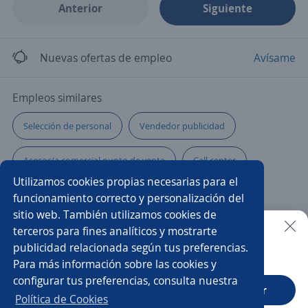
Anterior
Siguiente
Nuevas ofertas de empleo
Avísame
Empleos similares
Selección de personal
Vendedor publicidad
Asesor/a comercial punto de venta
Call center
Utilizamos cookies propias necesarias para el
Comercial responsable zona
Jefe comercial
funcionamiento correcto y personalización del
sitio web. También utilizamos cookies de
Asesor/a de ventas
Ejecutivo/a comercial
terceros para fines analíticos y mostrarte
publicidad relacionada según tus preferencias.
Buscar es más fácil en la app
Para más información sobre las cookies y
Teleoperador/a
Cajero/a vendedor
configurar tus preferencias, consulta nuestra
CT App
Abrir
Ejecutivo/a de venta
Vendedor/a de indumentaria
Política de Cookies