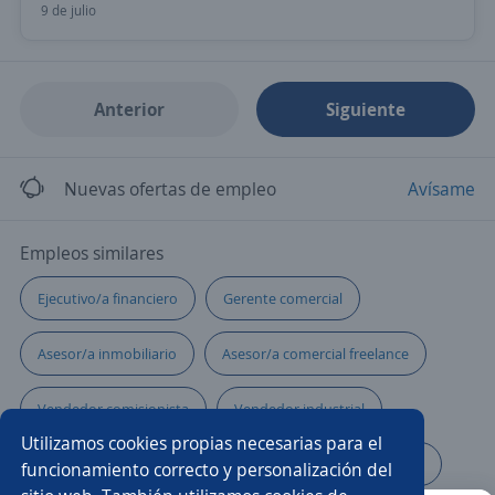
9 de julio
Anterior
Siguiente
Nuevas ofertas de empleo
Avísame
Empleos similares
Ejecutivo/a financiero
Gerente comercial
Asesor/a inmobiliario
Asesor/a comercial freelance
Vendedor comisionista
Vendedor industrial
Utilizamos cookies propias necesarias para el
Asesor/a comercial punto de venta
Vendedor campo
funcionamiento correcto y personalización del