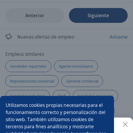
Anterior
Siguiente
Nuevas ofertas de empleo
Avísame
Empleos similares
Vendedor repartidor
Agente inmobiliario
Representante comercial
Gerente comercial
Vendedor industrial
Chef
Vendedor mayorista
Utilizamos cookies propias necesarias para el
Representante de ventas
Administrativo comercial
funcionamiento correcto y personalización del
sitio web. También utilizamos cookies de
Vendedor comisionista
terceros para fines analíticos y mostrarte