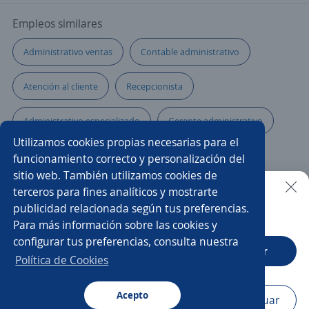
Empleos similares
Administrativo ventas
Contable administrativo
Atención al cliente
Recepcionista
Administrativo especializado
Gerente administrativo
Utilizamos cookies propias necesarias para el
Administrativo seguros
Administración
funcionamiento correcto y personalización del
sitio web. También utilizamos cookies de
Oficial administrativo
Administrativo comercial
terceros para fines analíticos y mostrarte
publicidad relacionada según tus preferencias.
Buscar es más fácil en la app
Para más información sobre las cookies y
Secretario/a administrativo
Administrativo/a
configurar tus preferencias, consulta nuestra
CT App
Abrir
Analista comercial
Administrativo facturación
Política de Cookies
Analista
Acepto
Navegador
Continuar