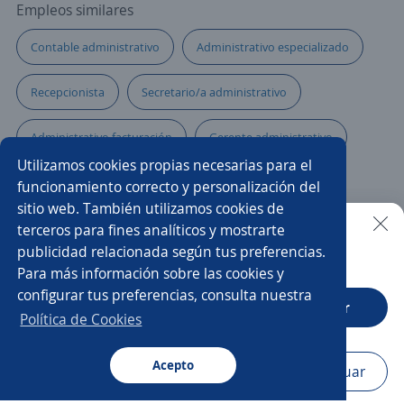
Empleos similares
Contable administrativo
Administrativo especializado
Recepcionista
Secretario/a administrativo
Administrativo facturación
Gerente administrativo
Utilizamos cookies propias necesarias para el
Administrativo comercial
Administrativa
funcionamiento correcto y personalización del
sitio web. También utilizamos cookies de
Atención al cliente
Administrativo/a
terceros para fines analíticos y mostrarte
publicidad relacionada según tus preferencias.
Buscar es más fácil en la app
Para más información sobre las cookies y
Analista comercial
Administrativo seguros
configurar tus preferencias, consulta nuestra
CT App
Abrir
Auxiliar administrativo/a
Oficial administrativo
Política de Cookies
Administración
Acepto
Navegador
Continuar
Buscar
Postulaciones
Avisos
Favoritos
Menú