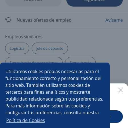
Nuevas ofertas de empleo
Avísame
Empleos similares
Logística
Jefe de depósito
Supervisor/a de operaciones
Supervisor/a
Utilizamos cookies propias necesarias para el
Operador/a logístico
Administrativo/a
funcionamiento correcto y personalización del
sitio web. También utilizamos cookies de
Operario/a de depósito
Chófer
Chófer repartidor
terceros para fines analíticos y mostrarte
publicidad relacionada según tus preferencias.
Buscar es más fácil en la app
Para más información sobre las cookies y
Asistente
Repartidor/a
Clarkista
configurar tus preferencias, consulta nuestra
CT App
Abrir
Operario/a de carga y descarga
Jefe/a de logística
Política de Cookies