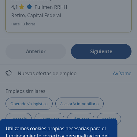
4,1
Pullmen RRHH
Retiro, Capital Federal
Hace 13 horas
Anterior
Siguiente
Nuevas ofertas de empleo
Avísame
Empleos similares
Operador/a logístico
Asesor/a inmobiliario
Contable
Operario/a
Técnico/a
Analista
Utilizamos cookies propias necesarias para el
Representante de atención al cliente
funcionamiento correcto y personalización del