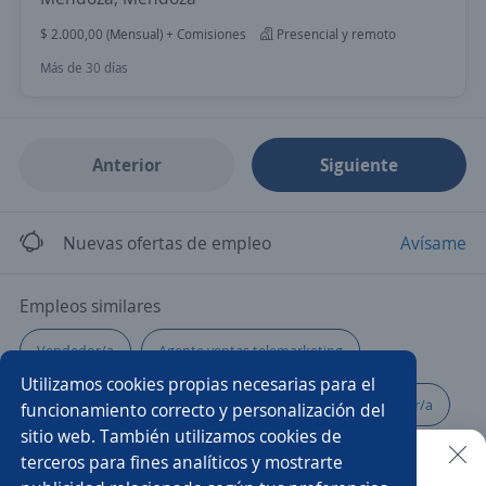
$ 2.000,00 (Mensual) + Comisiones
Presencial y remoto
Más de 30 días
Anterior
Siguiente
Nuevas ofertas de empleo
Avísame
Empleos similares
Vendedor/a
Agente ventas telemarketing
Utilizamos cookies propias necesarias para el
Armador/a
Atención al cliente
Promovendedor/a
funcionamiento correcto y personalización del
sitio web. También utilizamos cookies de
Asesor/a comercial
Asesor/a telefónico
terceros para fines analíticos y mostrarte