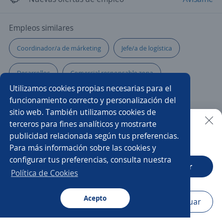
Empleos similares
Coordinador/a de márketing
Jefe/a de logística
Desarrollos
Comercial responsable zona
Utilizamos cookies propias necesarias para el
Encargado/a
Coordinador/a de ventas
funcionamiento correcto y personalización del
sitio web. También utilizamos cookies de
Ejecutivo/a comercial
Gerente tienda
terceros para fines analíticos y mostrarte
publicidad relacionada según tus preferencias.
Buscar es más fácil en la app
Para más información sobre las cookies y
Ejecutivo de ventas
Ejecutivo/a
Asesor/a comercial
configurar tus preferencias, consulta nuestra
CT App
Abrir
Ejecutivo comercial
Gerente de sucursal
Política de Cookies
Vendedor/a
Jefe comercial
Acepto
Navegador
Continuar
Buscar
Postulaciones
Avisos
Favoritos
Menú