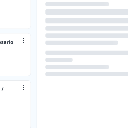
osario
 /