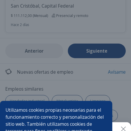
San Cristóbal, Capital Federal
$ 111.112,00 (Mensual)
Presencial y remoto
Hace 2 días
Anterior
Siguiente
Nuevas ofertas de empleo
Avísame
Empleos similares
Vendedor industrial
Metalurgista
Limpieza
Utilizamos cookies propias necesarias para el
Técnico/a
Desarrollador/a sénior/a
Técnicos/as
funcionamiento correcto y personalización del
sitio web. También utilizamos cookies de
Gerente de producción
Administrativo ventas
terceros para fines analíticos y mostrarte