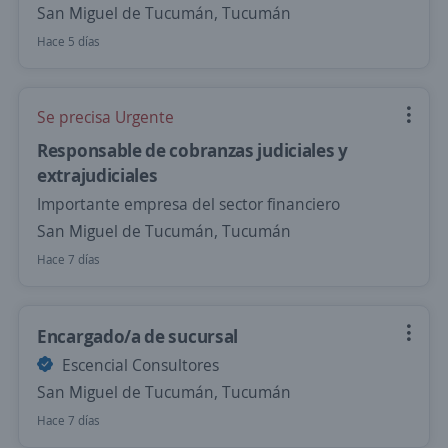
San Miguel de Tucumán, Tucumán
Hace 5 días
Se precisa Urgente
Responsable de cobranzas judiciales y
extrajudiciales
Importante empresa del sector financiero
San Miguel de Tucumán, Tucumán
Hace 7 días
Encargado/a de sucursal
Escencial Consultores
San Miguel de Tucumán, Tucumán
Hace 7 días