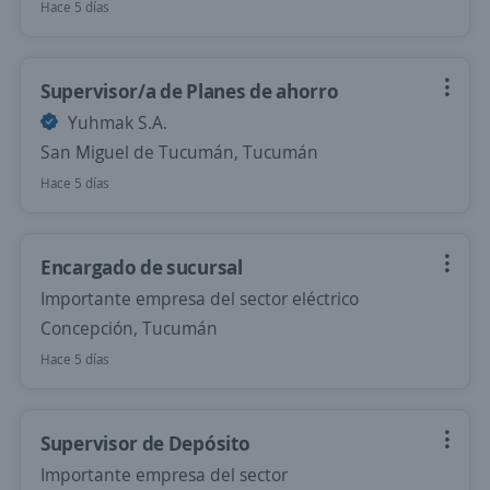
Hace 5 días
Supervisor/a de Planes de ahorro
Yuhmak S.A.
San Miguel de Tucumán, Tucumán
Hace 5 días
Encargado de sucursal
Importante empresa del sector eléctrico
Concepción, Tucumán
Hace 5 días
Supervisor de Depósito
Importante empresa del sector