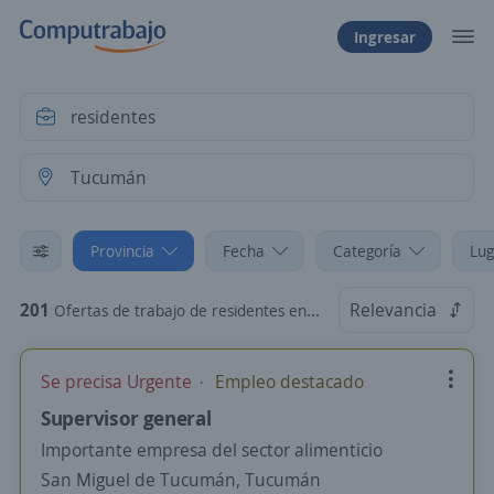
Ingresar
Provincia
Fecha
Categoría
Lug
201
Relevancia
Ofertas de trabajo de residentes en Tucumán
Se precisa Urgente
Empleo destacado
Supervisor general
Importante empresa del sector alimenticio
San Miguel de Tucumán, Tucumán