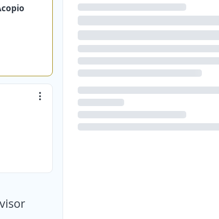
Acopio
visor