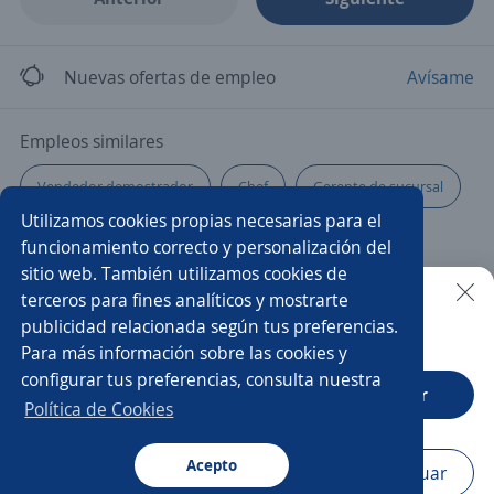
Nuevas ofertas de empleo
Avísame
Empleos similares
Vendedor demostrador
Chef
Gerente de sucursal
Utilizamos cookies propias necesarias para el
Mystery shopper
Asesor/a de ventas
funcionamiento correcto y personalización del
sitio web. También utilizamos cookies de
Vendedor telefonía
Auditor/a
Vendedora local
terceros para fines analíticos y mostrarte
publicidad relacionada según tus preferencias.
Buscar es más fácil en la app
Para más información sobre las cookies y
Vendedor/a puerta a puerta
Comercial
configurar tus preferencias, consulta nuestra
CT App
Abrir
Agente de ventas
Comercial responsable zona
Política de Cookies
Agente
Agente inmobiliario
Atención al cliente
Acepto
Navegador
Continuar