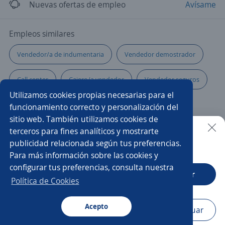
Nuevas ofertas de empleo
Avísame
Empleos similares
Vendedor/a de indumentaria
Vendedor demostrador
Call center
Cajero/a vendedor
Vendedor seguros
Utilizamos cookies propias necesarias para el
Asesores/as comerciales
Coordinador/a de ventas
funcionamiento correcto y personalización del
sitio web. También utilizamos cookies de
Vendedora rutera
Promotor/a
Vendedor
terceros para fines analíticos y mostrarte
publicidad relacionada según tus preferencias.
Buscar es más fácil en la app
Para más información sobre las cookies y
Agente ventas telemarketing
Promotor/a de cambaceo
configurar tus preferencias, consulta nuestra
CT App
Abrir
Ejecutivo/a financiero
Gerentes de ventas comercial
Política de Cookies
Agente inmobiliario
Acepto
Navegador
Continuar