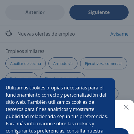
Anterior
Siguiente
Nuevas ofertas de empleo
Avísame
Empleos similares
Auxiliar de cocina
Armador/a
Ejecutivo/a comercial
Enfermero/a
Ejecutivo/a de venta
Utilizamos cookies propias necesarias para el
Gerente de mantenimiento
Contable administrativo
funcionamiento correcto y personalización del
sitio web. También utilizamos cookies de
Técnico/a
Asesor/a inmobiliario
terceros para fines analíticos y mostrarte
publicidad relacionada según tus preferencias.
Buscar es más fácil en la app
Para más información sobre las cookies y
Administrativo comercial
Gerente de obra
configurar tus preferencias, consulta nuestra