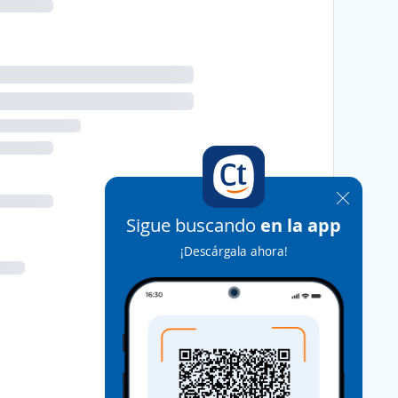
Sigue buscando
en la app
¡Descárgala ahora!