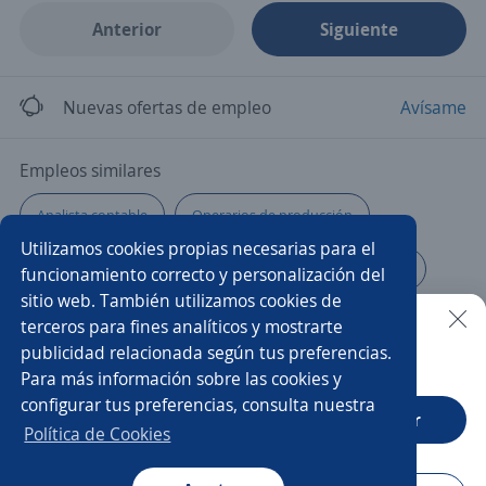
Anterior
Siguiente
Nuevas ofertas de empleo
Avísame
Empleos similares
Analista contable
Operarios de producción
Utilizamos cookies propias necesarias para el
Gerente de local
Maquinista
Administrativo/a
funcionamiento correcto y personalización del
sitio web. También utilizamos cookies de
Residentes
Técnico/a mecánico
Mantenimientos
terceros para fines analíticos y mostrarte
publicidad relacionada según tus preferencias.
Buscar es más fácil en la app
Para más información sobre las cookies y
Ayudante de cocina
Mecánico/a
Gerente comercial
configurar tus preferencias, consulta nuestra
CT App
Abrir
Administrativo seguros
Atención al cliente
Política de Cookies