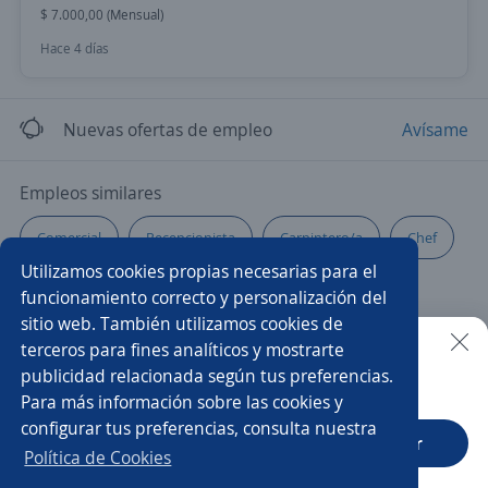
$ 7.000,00 (Mensual)
Hace 4 días
Nuevas ofertas de empleo
Avísame
Empleos similares
Comercial
Recepcionista
Carpintero/a
Chef
Utilizamos cookies propias necesarias para el
Supervisor/a de producción
Cajero/a vendedor
funcionamiento correcto y personalización del
sitio web. También utilizamos cookies de
Mantenimientos
Operario/a
Operador/a logístico
terceros para fines analíticos y mostrarte
publicidad relacionada según tus preferencias.
Buscar es más fácil en la app
Para más información sobre las cookies y
Enfermero/a
Asesor/a de ventas
configurar tus preferencias, consulta nuestra
CT App
Abrir
Vendedor preventista
Asesor/a comercial freelance
Política de Cookies