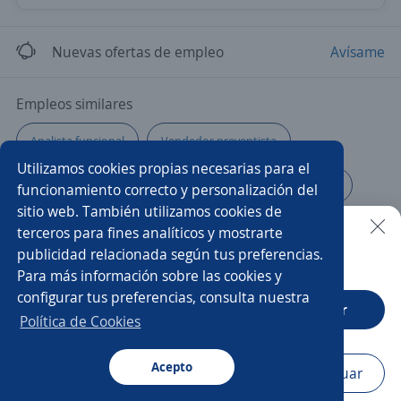
Nuevas ofertas de empleo
Avísame
Empleos similares
Analista funcional
Vendedor preventista
Utilizamos cookies propias necesarias para el
Pastelero/a
Asesor/a comercial
Recepcionista
funcionamiento correcto y personalización del
sitio web. También utilizamos cookies de
Operario/a
Contable administrativo
terceros para fines analíticos y mostrarte
publicidad relacionada según tus preferencias.
Buscar es más fácil en la app
Para más información sobre las cookies y
Vendedor/a técnico
Asesor/a comercial freelance
configurar tus preferencias, consulta nuestra
CT App
Abrir
Camarero/a
Asesor/a
Armador/a
Analista
Política de Cookies
Administrativo seguros
Representante comercial
Acepto
Navegador
Continuar