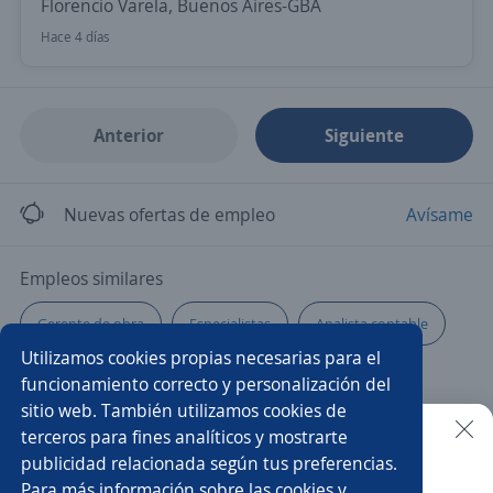
Florencio Varela, Buenos Aires-GBA
Hace 4 días
Anterior
Siguiente
Nuevas ofertas de empleo
Avísame
Empleos similares
Gerente de obra
Especialistas
Analista contable
Utilizamos cookies propias necesarias para el
Gerente de sucursal
Jefe/a de taller
funcionamiento correcto y personalización del
sitio web. También utilizamos cookies de
Supervisor/a de producción
Encargado/a de cocina
terceros para fines analíticos y mostrarte
publicidad relacionada según tus preferencias.
Buscar es más fácil en la app
Para más información sobre las cookies y
Asesor/a telefónico
Gerente de local
Soldador/a